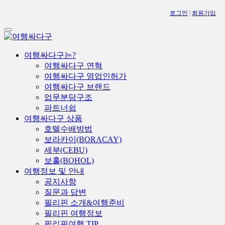
로그인
|
회원가입
Toggle
navigation
여행싸다구는?
여행싸다구 연혁
여행싸다구 영업인허가
여행싸다구 브랜드
업무분담구조
파트너쉽
여행싸다구 상품
호텔수배방법
보라카이(BORACAY)
세부(CEBU)
보홀(BOHOL)
여행정보 및 안내
공지사항
질문과 답변
필리핀 소개&여행준비
필리핀 여행정보
필리핀여행 TIP