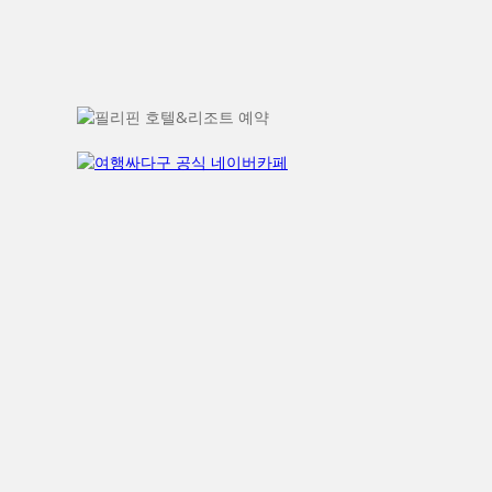
Family site
여행경보단계
국가별 안전정보
영사콜센터(위급사항시)
해외안전여행 어플리케이션