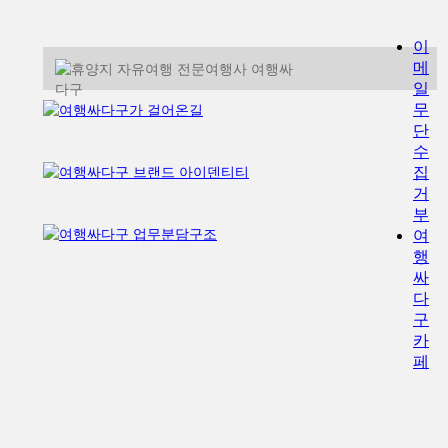
이
메
일
무
단
수
집
거
부
여
행
싸
다
구
카
페